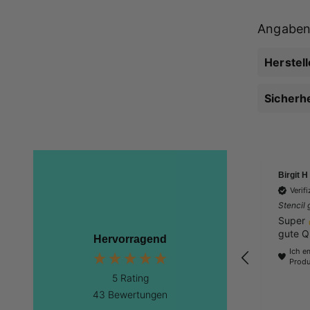
Angaben 
Herstel
Sicherh
Birgit H
Verif
Stencil 
Super 
gute Qu
Hervorragend
Ich e
Produ
5
Rating
43
Bewertungen