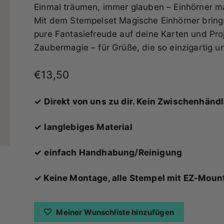
Einmal träumen, immer glauben – Einhörner m
Mit dem Stempelset Magische Einhörner bring
pure Fantasiefreude auf deine Karten und Proje
Zaubermagie – für Grüße, die so einzigartig un
Angebot
€13,50
✓
Direkt von uns zu dir. Kein Zwischenhänd
✓
langlebiges Material
✓
einfach Handhabung/Reinigung
✓ Keine Montage, alle Stempel mit EZ-Moun
Meiner Wunschliste hinzufügen