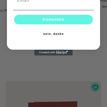
Prod
Wyhl
g, DE, vor 4 Monaten
Köln, DE, vor 9 Monaten
Anmelden
nein, danke