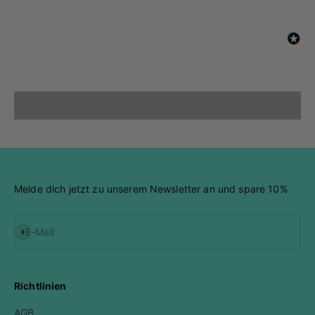
Stempel Set "Bastelfreunde"
Perfekt für Einschulungs-Karten geeignet, oder
Twitter
im allgemeinen für Kinderkarten.
Facebook
Hilfreich
?
Ja
Teilen
Wyhl, Deutschland,
25.8.2025
Video abspielen
Video
Jessica R
Verifizierter Kunde
Stempel Set "Glückspilz"
Dieses Stempelset hat mich aus den Socken
gehauen, Ich liebe ja Pilze und die Texte dazu
sind so schön stimmig, da freut man sich
Twitter
Melde dich jetzt zu unserem Newsletter an und spare 10%
schon aufs kolorieren und basteln.
Facebook
Hilfreich
?
Ja
Teilen
Wyhl, Deutschland,
25.8.2025
Abonnieren
E-Mail
Jessica R
Verifizierter Kunde
Richtlinien
Stempel Set "Teelicht"
Solche Stempel habe ich bei wenigen
AGB