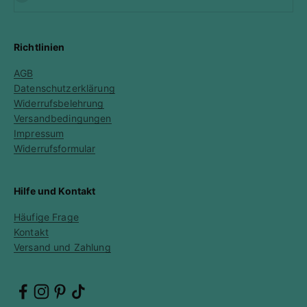
Verifizierter Kunde
Alles war wie immer einwandfrei und der
Versand ging schnell, die Stempel haben eine
sehr gute Qualität und sind direkt bereit zur
Richtlinien
Benutzung. Ich kann diesen Shop wärmstens
Twitter
empfehlen.
AGB
Facebook
Hilfreich
?
Ja
Teilen
Wyhl, Deutschland,
25.8.2025
Datenschutzerklärung
Widerrufsbelehrung
Versandbedingungen
Impressum
Jessica R
Widerrufsformular
Verifizierter Kunde
Stencil Waben
Ich hab schon ne längere Zeit nach so einem
Stencil gesucht und ihn hier auch endlich
Hilfe und Kontakt
gefunden, alles funktioniert einwandfrei, freu
Twitter
mich schon auf meine kreativen Werke damit.
Häufige Frage
Facebook
Hilfreich
?
Ja
Teilen
Kontakt
Wyhl, Deutschland,
25.8.2025
Versand und Zahlung
Jessica R
Verifizierter Kunde