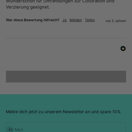
Wunderschön für Umrandungen zur Colloration und 
Verzierung geeignet. 
Jessica R
Verifizierter Kunde
War diese Bewertung hilfreich?
Ja
Melden
Teilen
vor 2 Jahren
Stempel Set "Bastelfreunde"
Perfekt für Einschulungs-Karten geeignet, oder
Twitter
im allgemeinen für Kinderkarten.
Facebook
Hilfreich
?
Ja
Teilen
Wyhl, Deutschland,
25.8.2025
Video abspielen
Jessica R
Verifizierter Kunde
Stempel Set "Glückspilz"
Video
Dieses Stempelset hat mich aus den Socken
gehauen, Ich liebe ja Pilze und die Texte dazu
sind so schön stimmig, da freut man sich
Twitter
schon aufs kolorieren und basteln.
Facebook
Hilfreich
?
Ja
Teilen
Wyhl, Deutschland,
25.8.2025
Melde dich jetzt zu unserem Newsletter an und spare 10%
Jessica R
Abonnieren
E-Mail