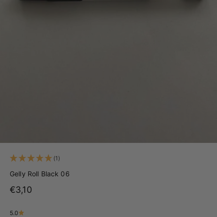
(1)
Gelly Roll Black 06
Angebot
€3,10
5.0